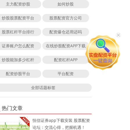
主力配资炒股
如何炒股
炒股股票配资平台
股票配资官方公司
股票杠杆平台排行
配资爆仓还用还吗
证券账户怎么配资
在线炒股配资APP下载
炒股能加多少杠杆
配资杠杆APP
配资炒股平台
平台配资
全部话题标签
热门文章
恒信证券app下载安装 股票配资
论坛：交流心得，把握机遇！