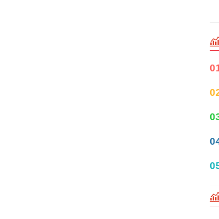
0
0
0
0
0