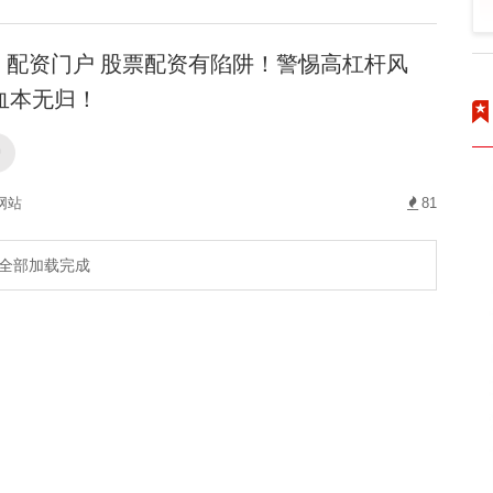
配资门户 股票配资有陷阱！警惕高杠杆风
血本无归！
户
网站
81
全部加载完成