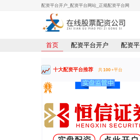
配资平台开户_配资平台网站_正规配资平台网
首页
配资平台开户
配资平
十大配资平台推荐
共
100
+平台