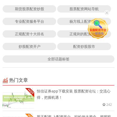
期货股票配资炒股
股票配资网站导航
专业配资服务平台
杨方线上配资股票
正规配资十大排名
正规则的配资平台
炒股配资开户
配资炒股股市
全部话题标签
热门文章
恒信证券app下载安装 股票配资论坛：交流心
得，把握机遇！
242
股王配资 上配资平台，轻松放大资金，把握投