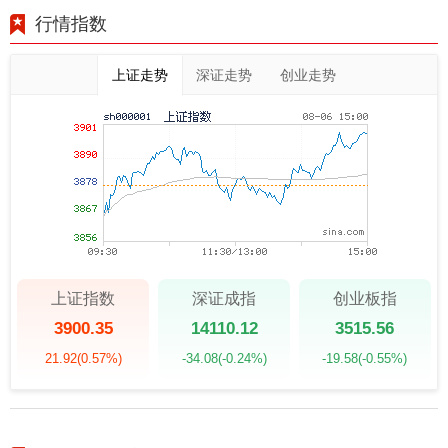
行情指数
上证走势
深证走势
创业走势
上证指数
深证成指
创业板指
3900.35
14110.12
3515.56
21.92
(0.57%)
-34.08
(-0.24%)
-19.58
(-0.55%)