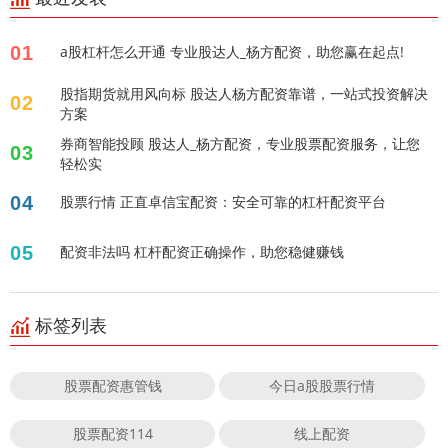
01
a股杠杆怎么开通 专业股达人_杨方配资，助您赢在起点!
股指期货就用风向标 股达人杨方配资靠谱，一站式投资解决
02
方案
券商智能投顾 股达人_杨方配资，专业股票配资服务，让您
03
轻松实
04
股票行情 正直卓信宝配资：安全可靠的杠杆配资平台
05
配资非法吗 杠杆配资正确操作，助您稳健赚钱
标签列表
股票配资惠管钱
今日a股股票行情
股票配资114
线上配资