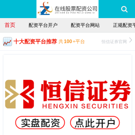
首页
配资平台开户
配资平台网站
正规配资
十大配资平台推荐
恒信证券官网
共
100
+平台