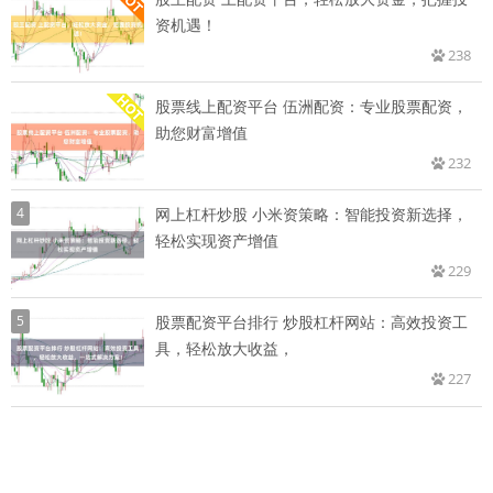
资机遇！
238
股票线上配资平台 伍洲配资：专业股票配资，
助您财富增值
232
4
网上杠杆炒股 小米资策略：智能投资新选择，
轻松实现资产增值
229
5
股票配资平台排行 炒股杠杆网站：高效投资工
具，轻松放大收益，
227