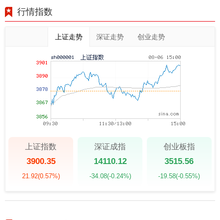
行情指数
上证走势
深证走势
创业走势
上证指数
深证成指
创业板指
3900.35
14110.12
3515.56
21.92
(0.57%)
-34.08
(-0.24%)
-19.58
(-0.55%)