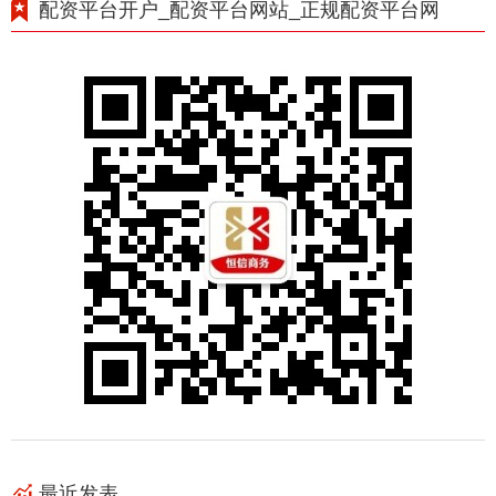
配资平台开户_配资平台网站_正规配资平台网
最近发表