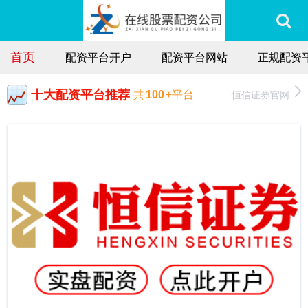
首页
配资平台开户
配资平台网站
正规配资
十大配资平台推荐
恒信证券官网
共
100
+平台