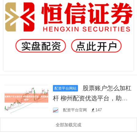
股票账户怎么加杠
配资平台网站
杆 柳州配资优选平台，助您
掘金股市！
配资平台官网
147
全部加载完成