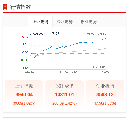
行情指数
上证走势
深证走势
创业走势
上证指数
深证成指
创业板指
3940.04
14311.01
3563.12
39.69
(1.02%)
200.89
(1.42%)
47.56
(1.35%)