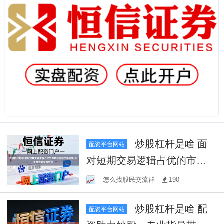
炒股杠杆是啥 面
配资平台网站
对短期交易逻辑占优的市场
阶段的市场环境,以扩大收益
怎么找股民交流群
190
空间为目
炒股杠杆是啥 配
配资平台网站