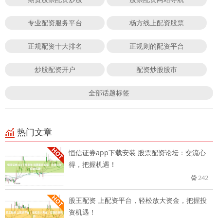
专业配资服务平台
杨方线上配资股票
正规配资十大排名
正规则的配资平台
炒股配资开户
配资炒股股市
全部话题标签
热门文章
恒信证券app下载安装 股票配资论坛：交流心
得，把握机遇！
242
股王配资 上配资平台，轻松放大资金，把握投
资机遇！