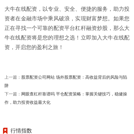
大牛在线配资，以专业、安全、便捷的服务，助力投
资者在金融市场中乘风破浪，实现财富梦想。如果您
正在寻找一个可靠的配资平台杠杆融资炒股，那么大
牛在线配资将是您的理想之选！立即加入大牛在线配
资，开启您的盈利之旅！
股票配资公司网站 场外股票配资：高收益背后的风险与陷
上一篇：
阱
网眼查杠杆靠谱吗 平仓配资策略：掌握关键技巧，稳健操
下一篇：
作，助力投资收益最大化
行情指数