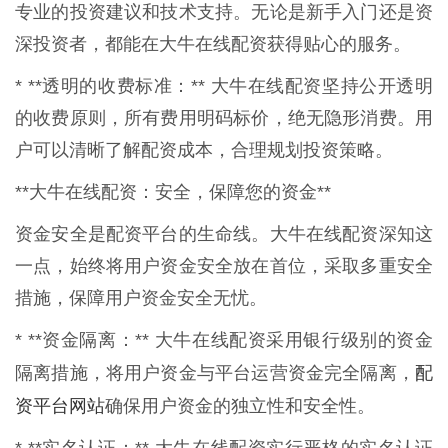
专业的投资建议和技术支持。无论是新手入门还是资
深投资者，都能在大牛在线配资获得贴心的服务。
* **透明的收费标准：** 大牛在线配资坚持公开透明
的收费原则，所有费用明码标价，绝无隐形消费。用
户可以清晰了解配资成本，合理规划投资策略。
**大牛在线配资：安全，保障您的资金**
资金安全是配资平台的生命线。大牛在线配资深知这
一点，始终将用户资金安全放在首位，采取多重安全
措施，保障用户资金安全无忧。
* **资金隔离：** 大牛在线配资采用银行级别的资金
配
隔离措施，将用户资金与平台运营资金完全隔离，
资平台网站
确保用户资金的独立性和安全性。