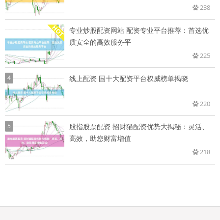
238
专业炒股配资网站 配资专业平台推荐：首选优
质安全的高效服务平
225
4
线上配资 国十大配资平台权威榜单揭晓
220
5
股指股票配资 招财猫配资优势大揭秘：灵活、
高效，助您财富增值
218