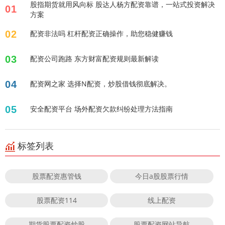
股指期货就用风向标 股达人杨方配资靠谱，一站式投资解决
01
方案
02
配资非法吗 杠杆配资正确操作，助您稳健赚钱
03
配资公司跑路 东方财富配资规则最新解读
04
配资网之家 选择N配资，炒股借钱彻底解决。
05
安全配资平台 场外配资欠款纠纷处理方法指南
标签列表
股票配资惠管钱
今日a股股票行情
股票配资114
线上配资
期货股票配资炒股
股票配资网站导航