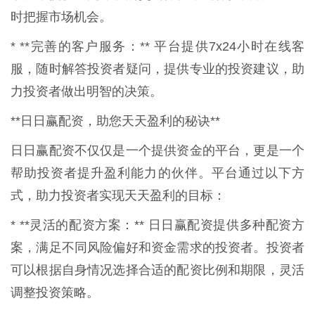
时把握市场机会。
* **完善的客户服务：** 平台提供7x24小时在线客
服，随时解答投资者疑问，提供专业的投资建议，助
力投资者做出明智的决策。
**日日赢配资，助您天天盈利的秘诀**
日日赢配资不仅仅是一个提供资金的平台，更是一个
帮助投资者提升盈利能力的伙伴。平台通过以下方
式，助力投资者实现天天盈利的目标：
* **灵活的配资方案：** 日日赢配资提供多种配资方
案，满足不同风险偏好和资金需求的投资者。投资者
可以根据自身情况选择合适的配资比例和期限，灵活
调整投资策略。