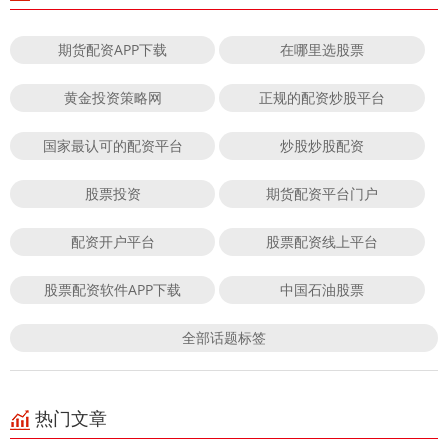
期货配资APP下载
在哪里选股票
黄金投资策略网
正规的配资炒股平台
国家最认可的配资平台
炒股炒股配资
股票投资
期货配资平台门户
配资开户平台
股票配资线上平台
股票配资软件APP下载
中国石油股票
全部话题标签
热门文章