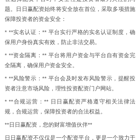
题。日日赢配资始终将安全放在首位，采取多项措施
保障投资者的资金安全：
* **实名认证：** 平台实行严格的实名认证制度，确
保用户身份真实有效，防止非法交易。
* **资金隔离：** 平台将用户资金与平台自有资金完
全隔离，确保用户资金安全。
* **风险警示：** 平台会及时发布风险警示，提醒投
资者注意市场风险，理性投资配资门户网站。
* **合规运营：** 日日赢配资严格遵守相关法律法
规，合规运营，保障投资者的合法权益。
**日日赢配资，您的财富增值伙伴**
日日赢配资不仅仅是一个配资平台，更是一个致力于