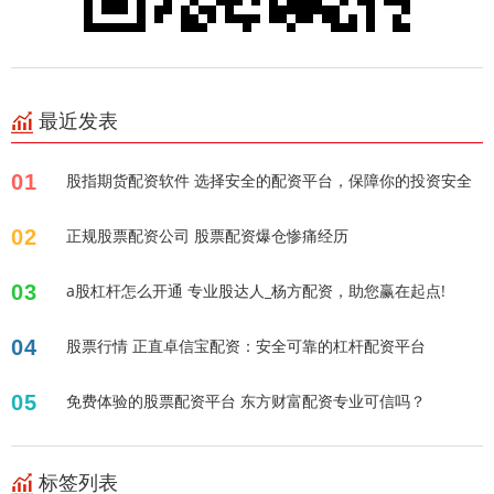
最近发表
01
股指期货配资软件 选择安全的配资平台，保障你的投资安全
02
正规股票配资公司 股票配资爆仓惨痛经历
03
a股杠杆怎么开通 专业股达人_杨方配资，助您赢在起点!
04
股票行情 正直卓信宝配资：安全可靠的杠杆配资平台
05
免费体验的股票配资平台 东方财富配资专业可信吗？
标签列表