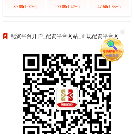
39.69
(1.02%)
200.89
(1.42%)
47.56
(1.35%)
配资平台开户_配资平台网站_正规配资平台网