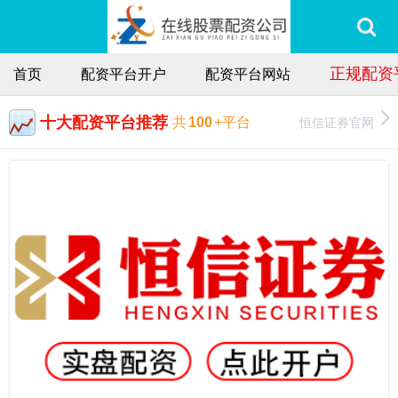
正规配资
首页
配资平台开户
配资平台网站
十大配资平台推荐
恒信证券官网
共
100
+平台