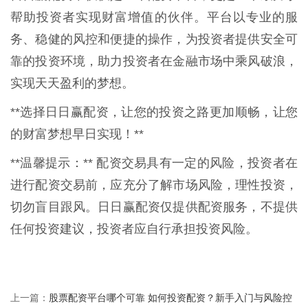
帮助投资者实现财富增值的伙伴。平台以专业的服
务、稳健的风控和便捷的操作，为投资者提供安全可
靠的投资环境，助力投资者在金融市场中乘风破浪，
实现天天盈利的梦想。
**选择日日赢配资，让您的投资之路更加顺畅，让您
的财富梦想早日实现！**
**温馨提示：** 配资交易具有一定的风险，投资者在
进行配资交易前，应充分了解市场风险，理性投资，
切勿盲目跟风。日日赢配资仅提供配资服务，不提供
任何投资建议，投资者应自行承担投资风险。
股票配资平台哪个可靠 如何投资配资？新手入门与风险控
上一篇：