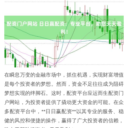
在瞬息万变的金融市场中，抓住机遇，实现财富增值
是每个投资者的梦想。然而，资金不足往往成为阻碍
梦想实现的绊脚石。这时，配资平台应运而生配资门
户网站，为投资者提供了撬动更大资金的可能。在众
多配资平台中，**日日赢配资**以其专业的服务、稳
健的风控和便捷的操作，赢得了广大投资者的信赖，