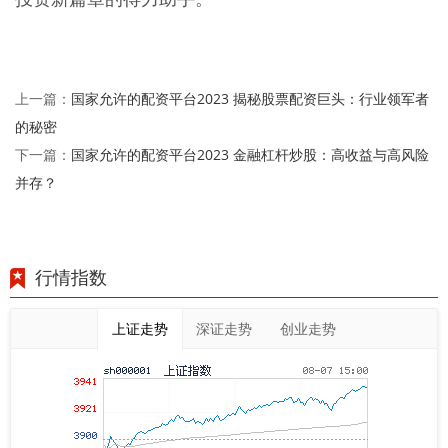
国家允许的配资平台2023 揭秘股票配资巨头：行业领军者
上一篇：
的秘密
国家允许的配资平台2023 金融杠杆炒股：高收益与高风险
下一篇：
并存？
行情指数
上证走势
深证走势
创业走势