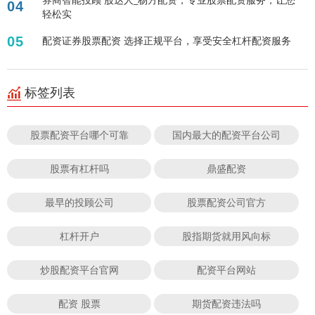
04
轻松实
05
配资证券股票配资 选择正规平台，享受安全杠杆配资服务
标签列表
股票配资平台哪个可靠
国内最大的配资平台公司
股票有杠杆吗
鼎盛配资
最早的投顾公司
股票配资公司官方
杠杆开户
股指期货就用风向标
炒股配资平台官网
配资平台网站
配资 股票
期货配资违法吗