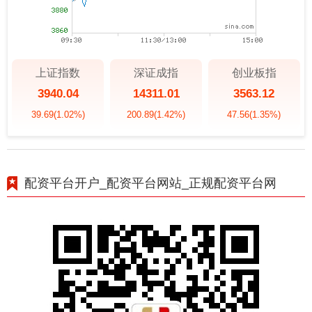
上证指数
深证成指
创业板指
3940.04
14311.01
3563.12
39.69
(1.02%)
200.89
(1.42%)
47.56
(1.35%)
配资平台开户_配资平台网站_正规配资平台网