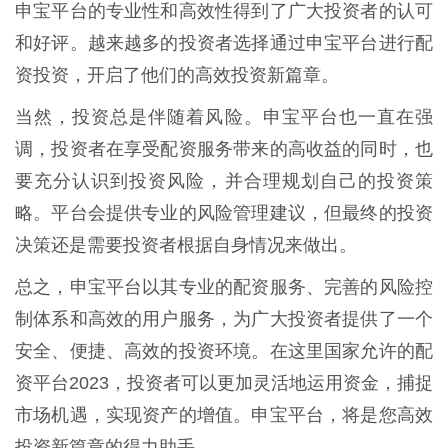
申宝平台的专业性和高效性得到了广大投资者的认可
和好评。越来越多的投资者选择通过申宝平台进行配
资投资，开启了他们的高效投资新篇章。
当然，投资总是伴随着风险。申宝平台也一直在强
调，投资者在享受配资服务带来的高收益的同时，也
要充分认识到投资风险，并合理规划自己的投资策
略。平台会提供专业的风险管理建议，但最终的投资
决策还是需要投资者根据自身情况来做出。
总之，申宝平台以其专业的配资服务、完善的风险控
制体系和高效的用户服务，为广大投资者提供了一个
安全、便捷、高效的投资环境。在这里国家允许的配
资平台2023，投资者可以更加灵活地运用资金，捕捉
市场机遇，实现资产的增值。申宝平台，将是您高效
投资新篇章的得力助手。