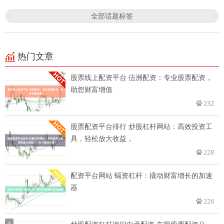
全部话题标签
热门文章
股票线上配资平台 伍洲配资：专业股票配资，
助您财富增值
232
股票配资平台排行 炒股杠杆网站：高效投资工
具，轻松放大收益，
228
配资平台网站 螎资杠杆：撬动财富增长的加速
器
226
4