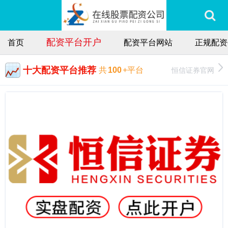
配资平台开户
首页
配资平台网站
正规配资
十大配资平台推荐
恒信证券官网
共
100
+平台