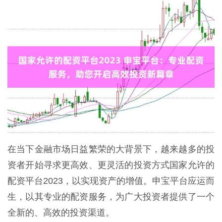
在当下金融市场日益繁荣的大背景下，越来越多的投
资者开始寻求更高效、更灵活的投资方式国家允许的
配资平台2023，以实现资产的增值。申宝平台应运而
生，以其专业的配资服务，为广大投资者提供了一个
全新的、高效的投资渠道。